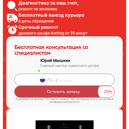
Диагностика за наш счет,
ремонт по желанию
Бесплатный выезд курьера
в день обращения
Срочный ремонт
духового шкафа Korting от 35 минут
Бесплатная консультация со
специалистом
Юрий Мышкин
Главный мастер сервисного центра
Оставить заявку
Нажимая на кнопку "Оставить заявку" Вы соглашаетесь c
политикой
конфиденциальности