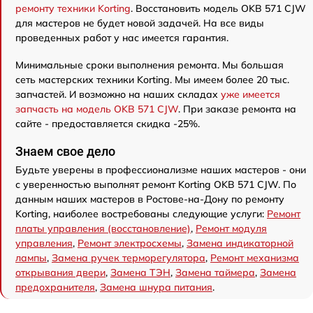
ремонту техники Korting
. Восстановить модель OKB 571 CJW
для мастеров не будет новой задачей. На все виды
проведенных работ у нас имеется гарантия.
Минимальные сроки выполнения ремонта. Мы большая
сеть мастерских техники Korting. Мы имеем более 20 тыс.
запчастей. И возможно на наших складах
уже имеется
запчасть на модель OKB 571 CJW
. При заказе ремонта на
сайте - предоставляется скидка -25%.
Знаем свое дело
Будьте уверены в профессионализме наших мастеров - они
с уверенностью выполнят ремонт Korting OKB 571 CJW. По
данным наших мастеров в Ростове-на-Дону по ремонту
Korting, наиболее востребованы следующие услуги:
Ремонт
платы управления (восстановление)
,
Ремонт модуля
управления
,
Ремонт электросхемы
,
Замена индикаторной
лампы
,
Замена ручек терморегулятора
,
Ремонт механизма
открывания двери
,
Замена ТЭН
,
Замена таймера
,
Замена
предохранителя
,
Замена шнура питания
.