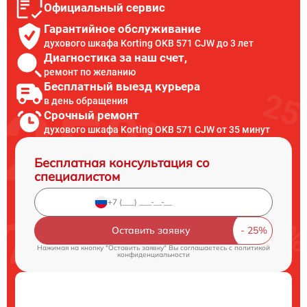
Официальный сервис
Гарантийное обслуживание
духового шкафа Korting OKB 571 CJW до 3 лет
Диагностика за наш счет,
ремонт по желанию
Бесплатный выезд курьера
в день обращения
Срочный ремонт
духового шкафа Korting OKB 571 CJW от 35 минут
Бесплатная консультация со
специалистом
Оставить заявку
Нажимая на кнопку "Оставить заявку" Вы соглашаетесь c
политикой
конфиденциальности