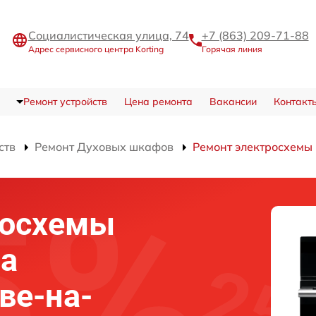
Социалистическая улица, 74
+7 (863) 209-71-88
Адрес сервисного центра Korting
Горячая линия
Ремонт устройств
Цена ремонта
Вакансии
Контакт
ств
Ремонт Духовых шкафов
Ремонт электросхемы
росхемы
фа
ове-на-