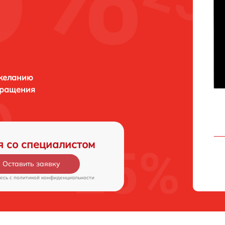
 желанию
бращения
я со специалистом
Оставить заявку
есь c
политикой конфиденциальности