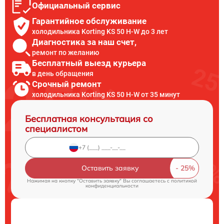
Официальный сервис
Гарантийное обслуживание
холодильника Korting KS 50 H-W до 3 лет
Диагностика за наш счет,
ремонт по желанию
Бесплатный выезд курьера
в день обращения
Срочный ремонт
холодильника Korting KS 50 H-W от 35 минут
Бесплатная консультация со
специалистом
Оставить заявку
Нажимая на кнопку "Оставить заявку" Вы соглашаетесь c
политикой
конфиденциальности