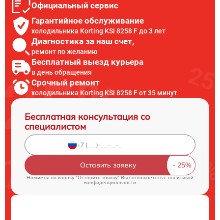
Официальный сервис
Гарантийное обслуживание
холодильника Korting KSI 8258 F до 3 лет
Диагностика за наш счет,
ремонт по желанию
Бесплатный выезд курьера
в день обращения
Срочный ремонт
холодильника Korting KSI 8258 F от 35 минут
Бесплатная консультация со
специалистом
Оставить заявку
Нажимая на кнопку "Оставить заявку" Вы соглашаетесь c
политикой
конфиденциальности