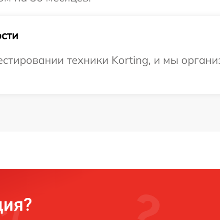
сти
тировании техники Korting, и мы органи
ция?