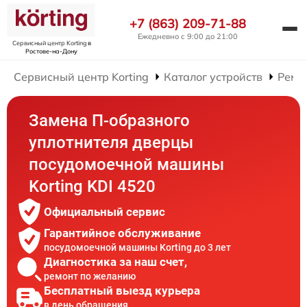
+7 (863) 209-71-88
Ежедневно с 9:00 до 21:00
Сервисный центр Korting
в
Ростове-на-Дону
Сервисный центр Korting
Каталог устройств
Ремо
Замена П-образного
уплотнителя дверцы
посудомоечной машины
Korting KDI 4520
Официальный сервис
Гарантийное обслуживание
посудомоечной машины Korting до 3 лет
Диагностика за наш счет,
ремонт по желанию
Бесплатный выезд курьера
в день обращения