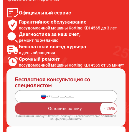
Официальный сервис
Гарантийное обслуживание
посудомоечной машины Korting KDI 4565 до 3 лет
Диагностика за наш счет,
ремонт по желанию
Бесплатный выезд курьера
в день обращения
Срочный ремонт
посудомоечной машины Korting KDI 4565 от 35 минут
Бесплатная консультация со
специалистом
Оставить заявку
Нажимая на кнопку "Оставить заявку" Вы соглашаетесь c
политикой
конфиденциальности