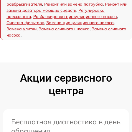
разбрызгивателя
,
Ремонт или замена патрубка
,
Ремонт или
замена дозатора моющих средств
,
Регулировка
прессостата
,
Разблокировка циркуляционного насоса
,
Очистка фильтров
,
Замена циркуляционного насоса
,
Замена улитки
,
Замена сливного шланга
,
Замена сливного
насоса
.
Акции сервисного
центра
Бесплатная диагностика в день
обращения