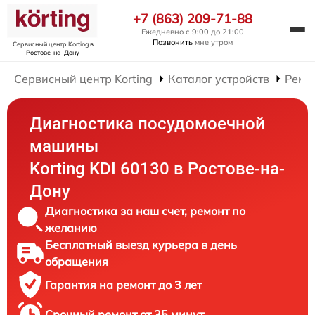
+7 (863) 209-71-88
Ежедневно с 9:00 до 21:00
Позвонить
мне утром
Сервисный центр Korting
в
Ростове-на-Дону
Сервисный центр Korting
Каталог устройств
Ремо
Диагностика посудомоечной
машины
Korting KDI 60130 в Ростове-на-
Дону
Диагностика за наш счет, ремонт по
желанию
Бесплатный выезд курьера в день
обращения
Гарантия на ремонт до 3 лет
Срочный ремонт от 35 минут