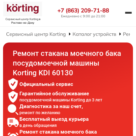
+7 (863) 209-71-88
Ежедневно с 9:00 до 21:00
Сервисный центр Korting
в
Ростове-на-Дону
Сервисный центр Korting
Каталог устройств
Ремо
Ремонт стакана моечного бака
посудомоечной машины
Korting KDI 60130
Официальный сервис
Гарантийное обслуживание
посудомоечной машины Korting до 3 лет
Диагностика за наш счет,
ремонт по желанию
Бесплатный выезд курьера
в день обращения
Ремонт стакана моечного бака