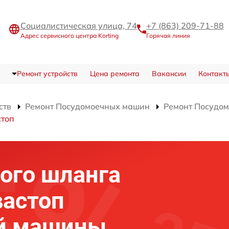
Социалистическая улица, 74
+7 (863) 209-71-88
Адрес сервисного центра Korting
Горячая линия
Ремонт устройств
Цена ремонта
Вакансии
Контакт
ств
Ремонт Посудомоечных машин
Ремонт Посудом
стоп
ого шланга
вастоп
й машины