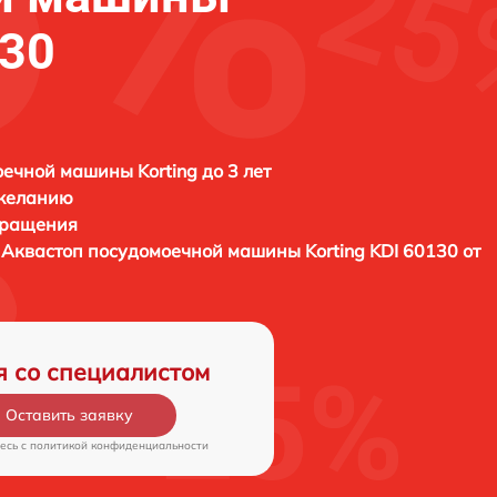
130
ечной машины Korting до 3 лет
 желанию
бращения
й Аквастоп посудомоечной машины
Korting KDI 60130 от
я со специалистом
Оставить заявку
есь c
политикой конфиденциальности