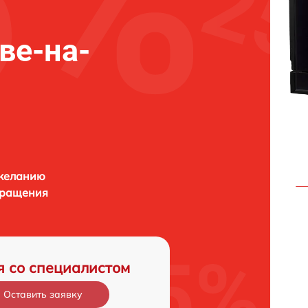
ове-на-
 желанию
бращения
я со специалистом
Оставить заявку