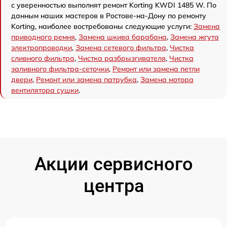
с уверенностью выполнят ремонт Korting KWDI 1485 W. По
данным наших мастеров в Ростове-на-Дону по ремонту
Korting, наиболее востребованы следующие услуги:
Замена
приводного ремня
,
Замена шкива барабана
,
Замена жгута
электропроводки
,
Замена сетевого фильтра
,
Чистка
сливного фильтра
,
Чистка разбрызгивателя
,
Чистка
заливного фильтра-сеточки
,
Ремонт или замена петли
двери
,
Ремонт или замена патрубка
,
Замена мотора
вентилятора сушки
.
Акции сервисного
центра