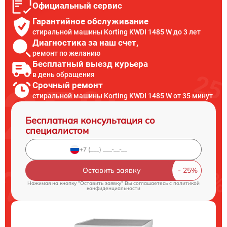
Официальный сервис
Гарантийное обслуживание
стиральной машины Korting KWDI 1485 W до 3 лет
Диагностика за наш счет,
ремонт по желанию
Бесплатный выезд курьера
в день обращения
Срочный ремонт
стиральной машины Korting KWDI 1485 W от 35 минут
Бесплатная консультация со
специалистом
Оставить заявку
Нажимая на кнопку "Оставить заявку" Вы соглашаетесь c
политикой
конфиденциальности