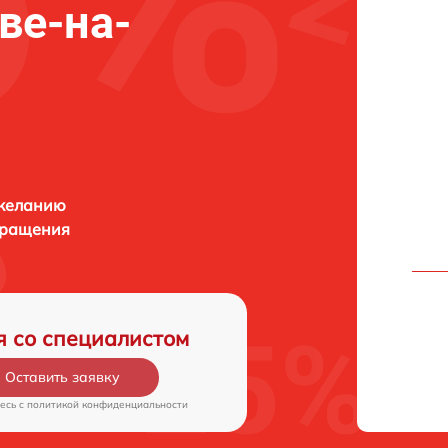
ове-на-
 желанию
бращения
я со специалистом
Оставить заявку
есь c
политикой конфиденциальности