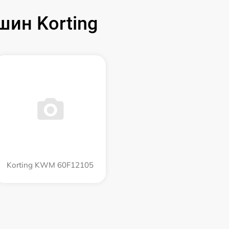
ин Korting
Korting KWM 60F12105