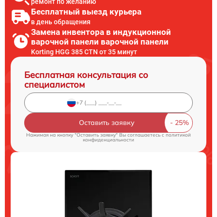
ремонт по желанию
Бесплатный выезд курьера
в день обращения
Замена инвентора в индукционной
варочной панели варочной панели
Korting HGG 385 CTN от 35 минут
Бесплатная консультация со
специалистом
Оставить заявку
Нажимая на кнопку "Оставить заявку" Вы соглашаетесь c
политикой
конфиденциальности