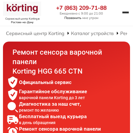
+7 (863) 209-71-88
Ежедневно с 9:00 до 21:00
Позвонить
мне утром
Сервисный центр Korting
в
Ростове-на-Дону
Сервисный центр Korting
Каталог устройств
Ремо
Ремонт сенсора варочной
панели
Korting HGG 665 CTN
Официальный сервис
Гарантийное обслуживание
варочной панели Korting до 3 лет
Диагностика за наш счет,
ремонт по желанию
Бесплатный выезд курьера
в день обращения
Ремонт сенсора варочной панели