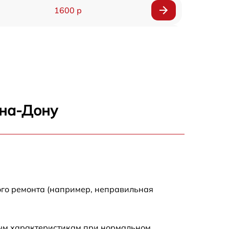
1600 р
750 р
600 р
1600 р
-на-Дону
1900 р
1600 р
ого ремонта (например, неправильная
ным характеристикам при нормальном