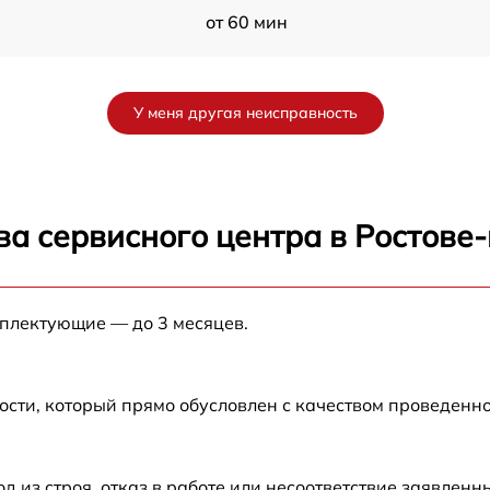
от 60 мин
от 60 мин
У меня другая неисправность
K
от 60 мин
51
от 60 мин
ва сервисного центра в Ростове
1
от 60 мин
мплектующие — до 3 месяцев.
от 60 мин
ости, который прямо обусловлен с качеством проведенн
из строя, отказ в работе или несоответствие заявлен