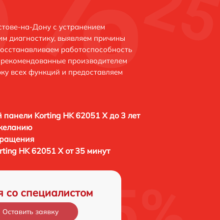
стове-на-Дону с устранением
м диагностику, выявляем причины
восстанавливаем работоспособность
и рекомендованные производителем
рку всех функций и предоставляем
 панели Korting HK 62051 X до 3 лет
 желанию
бращения
ting HK 62051 X от 35 минут
я со специалистом
Оставить заявку