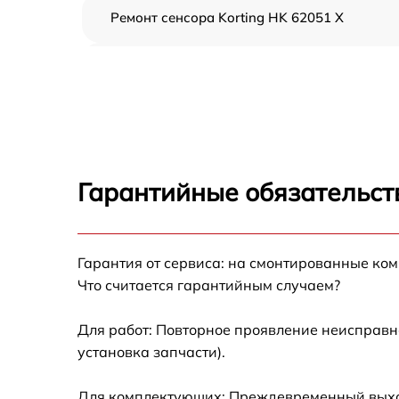
Ремонт сенсора Korting HK 62051 X
Ремонт переключателя Korting HK 62051 X
Разблокировка варочной панели Korting H
62051 X
Замена панели управления Korting HK 620
X
Гарантийные обязательст
Ремонт модуля управления Korting HK 6205
X
Гарантия от сервиса: на смонтированные ко
Замена сенсора Korting HK 62051 X
Что считается гарантийным случаем?
Для работ: Повторное проявление неисправн
установка запчасти).
Для комплектующих: Преждевременный выход 