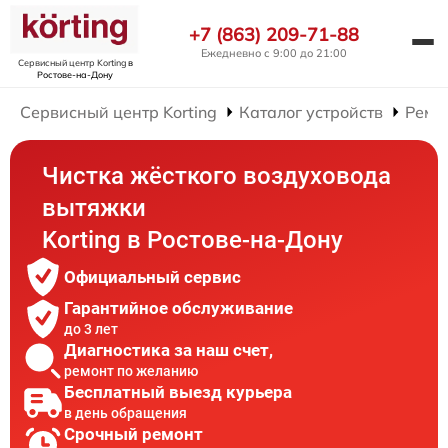
+7 (863) 209-71-88
Ежедневно с 9:00 до 21:00
Сервисный центр Korting
в
Ростове-на-Дону
Сервисный центр Korting
Каталог устройств
Ремо
Чистка жёсткого воздуховода
вытяжки
Korting в Ростове-на-Дону
Официальный сервис
Гарантийное обслуживание
до 3 лет
Диагностика за наш счет,
ремонт по желанию
Бесплатный выезд курьера
в день обращения
Срочный ремонт