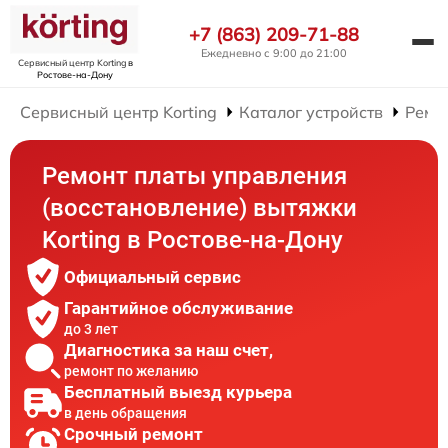
+7 (863) 209-71-88
Ежедневно с 9:00 до 21:00
Сервисный центр Korting
в
Ростове-на-Дону
Сервисный центр Korting
Каталог устройств
Ремо
Ремонт платы управления
(восстановление) вытяжки
Korting в Ростове-на-Дону
Официальный сервис
Гарантийное обслуживание
до 3 лет
Диагностика за наш счет,
ремонт по желанию
Бесплатный выезд курьера
в день обращения
Срочный ремонт